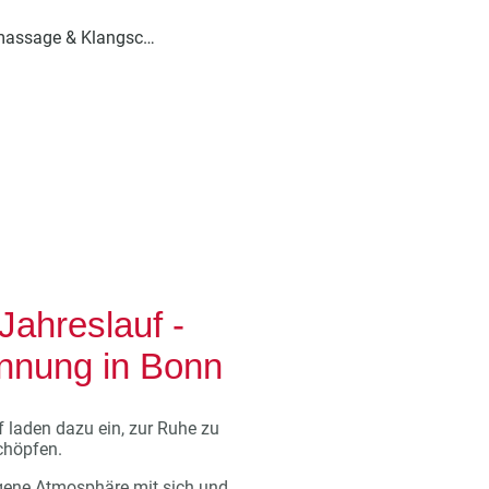
Klangmassage & Klangschalen
Jahreslauf -
annung in Bonn
f laden dazu ein, zur Ruhe zu
chöpfen.
eigene Atmosphäre mit sich und