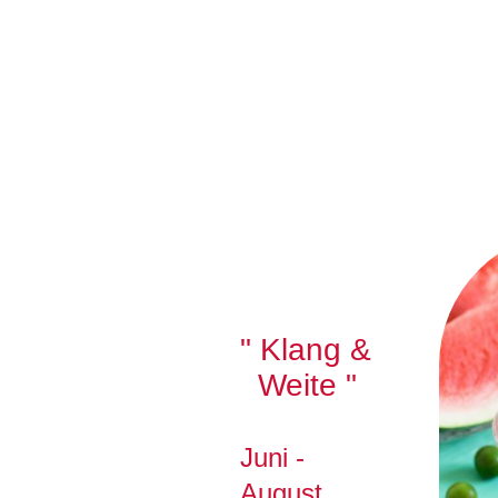
" Klang &
Weite "
Juni -
August